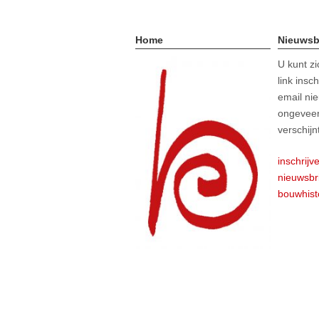
Home
Nieuwsb
U kunt z
link insc
email nie
ongeveer
verschijn
inschrijv
nieuwsbr
bouwhist