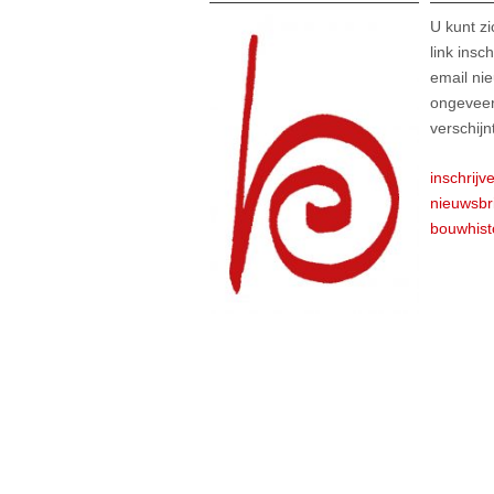
U kunt z
link insc
email nie
ongeveer
verschijn
inschrijv
nieuwsbr
bouwhist