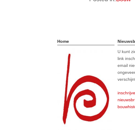
Home
Nieuwsb
U kunt z
link insc
email nie
ongeveer
verschijn
inschrijv
nieuwsbr
bouwhist