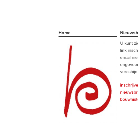
Home
Nieuwsb
U kunt z
link insc
email nie
ongeveer
verschijn
inschrijv
nieuwsbr
bouwhist