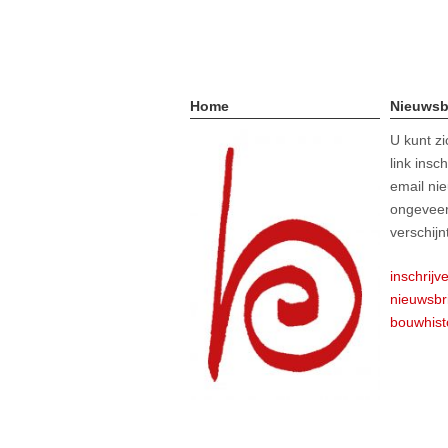
Home
Nieuwsb
U kunt z
link insc
email nie
ongeveer
verschijn
inschrijv
nieuwsbr
bouwhist